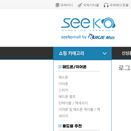
국제미디
국제기타몰
국제헤드폰몰
로그
헤드폰
이어폰
스피커
헤드폰 앰프
턴테이블 / 액세서리
이어폰 및 헤드폰 케이블 / 액
세서리