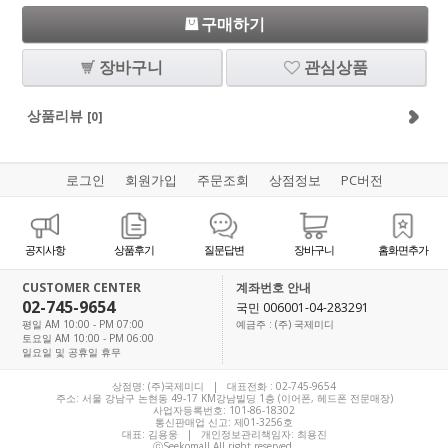
구매하기
장바구니
관심상품
상품리뷰
[0]
로그인
회원가입
주문조회
상점정보
PC버전
공지사항
상품후기
질문답변
장바구니
홈화면추가
CUSTOMER CENTER
계좌번호 안내
02-745-9654
국민 006001-04-283291
평일 AM 10:00 - PM 07:00
예금주 : (주) 국제미디
토요일 AM 10:00 - PM 06:00
일요일 및 공휴일 휴무
상점명: (주)국제미디 | 대표전화 :
02-745-9654
주소: 서울 강남구 논현동 49-17 KM강남빌딩 1층 (이어폰, 헤드폰 전문매장)
사업자등록번호: 101-86-18302
통신판매업 신고: 제01-3256호
대표:
김용웅
| 개인정보관리책임자: 최용진
ⓒSeekomall All right reserved.