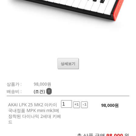
상세보기
상품가 :
98,000
원
배송비 :
(조건)
!
AKAI LPK 25 MK2 아카이
98,000
원
+1
-1
국내정품 MPK mini mk3에
장착된 다이나믹 2세대 키베
드
총 상품 금액
98,000
원