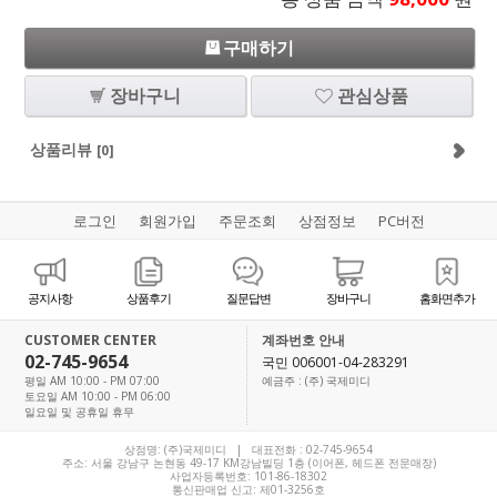
구매하기
장바구니
관심상품
상품리뷰
[0]
로그인
회원가입
주문조회
상점정보
PC버전
공지사항
상품후기
질문답변
장바구니
홈화면추가
CUSTOMER CENTER
계좌번호 안내
02-745-9654
국민 006001-04-283291
평일 AM 10:00 - PM 07:00
예금주 : (주) 국제미디
토요일 AM 10:00 - PM 06:00
일요일 및 공휴일 휴무
상점명: (주)국제미디 | 대표전화 :
02-745-9654
주소: 서울 강남구 논현동 49-17 KM강남빌딩 1층 (이어폰, 헤드폰 전문매장)
사업자등록번호: 101-86-18302
통신판매업 신고: 제01-3256호