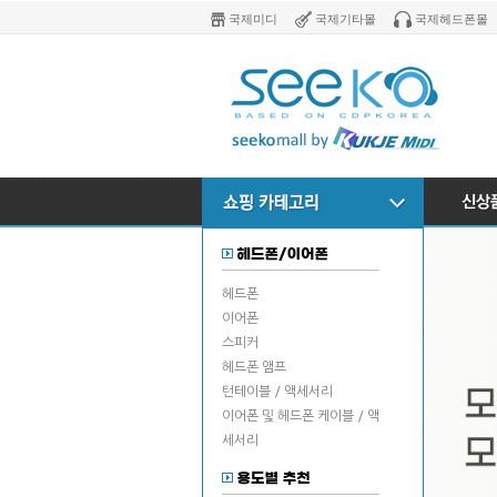
국제미디
국제기타몰
국제헤드폰몰
헤드폰
이어폰
스피커
헤드폰 앰프
턴테이블 / 액세서리
이어폰 및 헤드폰 케이블 / 액
세서리