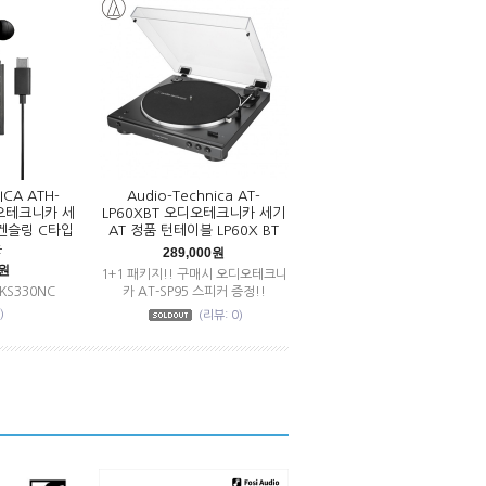
ICA ATH-
Audio-Technica AT-
디오테크니카 세
LP60XBT 오디오테크니카 세기
켄슬링 C타입
AT 정품 턴테이블 LP60X BT
폰
289,000원
0원
1+1 패키지!! 구매시 오디오테크니
CKS330NC
카 AT-SP95 스피커 증정!!
)
(리뷰: 0)