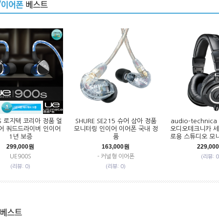
0S 로지텍 코리아 정품 얼
SHURE SE215 슈어 삼아 정품
audio-technic
어 쿼드드라이버 인이어
모니터링 인이어 이어폰 국내 정
오디오테크니카 세
1년 보증
품
로용 스튜디오 모
299,000원
163,000원
229,00
UE900S
- 커널형 이어폰
(리뷰: 0
(리뷰: 0)
(리뷰: 0)