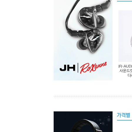
IFI-AU
사운드캣
다