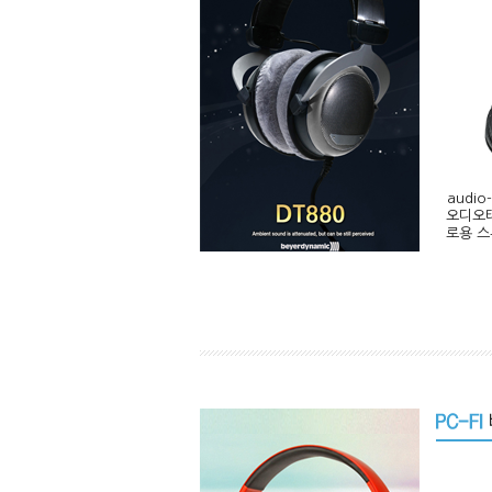
audio
오디오테
로용 스