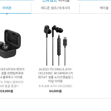
이어폰
헤드폰 앰프/악세사리
케이블
ISER MTW4 젠하이
AUDIO-TECHNICA ATH-
아 정품 모멘텀트루와
CKS330NC 오디오테크니카
4 블루투스 이어폰
세기AT 정품 노이즈켄슬링 C
타입 이어폰
키지 구매시 젠하이저
600 동글 증정!!
R-R-JMF-ATH-CKS330NC
419,000원
64,000원