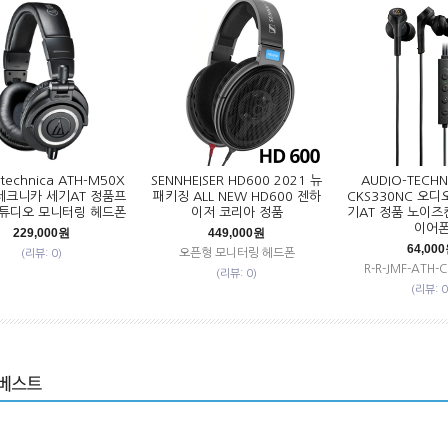
-technica ATH-M50X
SENNHEISER HD600 2021 뉴
AUDIO-TECHN
크니카 세기AT 정품프
패키징 ALL NEW HD600 젠하
CKS330NC 오
튜디오 모니터링 헤드폰
이저 코리아 정품
기AT 정품 노이즈
이어
229,000원
449,000원
64,00
오픈형 모니터링 헤드폰
(리뷰: 0)
R-R-JMF-ATH-
(리뷰: 0)
(리뷰: 0