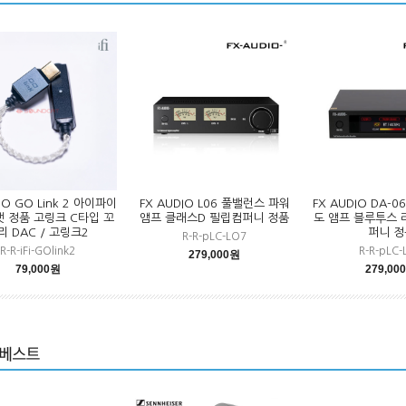
DIO GO Link 2 아이파이
FX AUDIO L06 풀밸런스 파워
FX AUDIO DA-0
 정품 고링크 C타입 꼬
앰프 클래스D 필립컴퍼니 정품
도 앰프 블루투스 
리 DAC / 고링크2
퍼니 정
R-R-pLC-LO7
R-R-iFi-GOlink2
R-R-pLC-
279,000원
79,000원
279,00