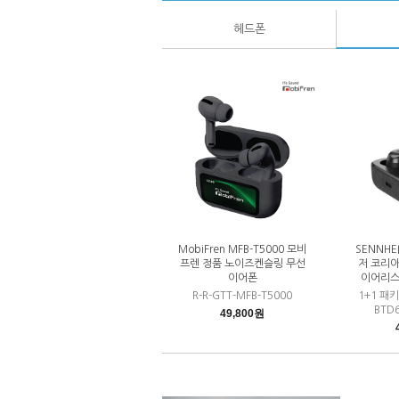
헤드폰
MobiFren MFB-T5000 모비
SENNHE
프렌 정품 노이즈켄슬링 무선
저 코리
이어폰
이어리스
R-R-GTT-MFB-T5000
1+1 패
BTD
49,800원