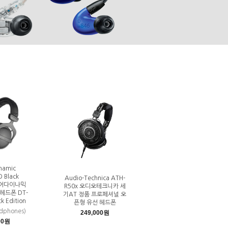
namic
 Black
Audio-Technica ATH-
베이어다이나믹
R50x 오디오테크니카 세
헤드폰 DT-
기AT 정품 프로페셔널 오
k Edition
픈형 유선 헤드폰
adphones)
249,000원
00원