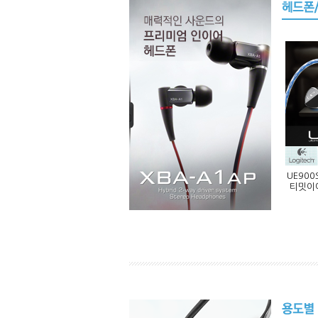
UE90
티밋이