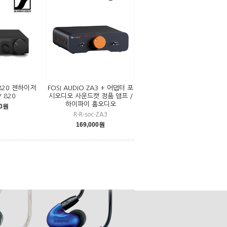
V820 젠하이저
FOSI AUDIO ZA3 + 어댑터 포
 820
시오디오 사운드캣 정품 앰프 /
하이파이 홈오디오
00원
R-R-soc-ZA3
169,000원