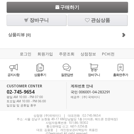
구매하기
장바구니
관심상품
상품리뷰
[0]
로그인
회원가입
주문조회
상점정보
PC버전
공지사항
상품후기
질문답변
장바구니
홈화면추가
CUSTOMER CENTER
계좌번호 안내
02-745-9654
국민 006001-04-283291
평일 AM 10:00 - PM 07:00
예금주 : (주) 국제미디
토요일 AM 10:00 - PM 06:00
일요일 및 공휴일 휴무
상점명: (주)국제미디 | 대표전화 :
02-745-9654
주소: 서울 강남구 논현동 49-17 KM강남빌딩 1층 (이어폰, 헤드폰 전문매장)
사업자등록번호: 101-86-18302
통신판매업 신고: 제01-3256호
대표:
김용웅
| 개인정보관리책임자: 최용진
ⓒSeekomall All right reserved.