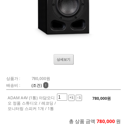
상세보기
상품가 :
780,000
원
배송비 :
(조건)
!
ADAM A4V (1통) 아담오디
780,000
원
+1
-1
오 정품 스튜디오 / 레코딩 /
모니터링 스피커 1개 / 1통
총 상품 금액
780,000
원