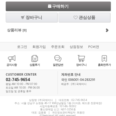
구매하기
장바구니
관심상품
상품리뷰
[0]
로그인
회원가입
주문조회
상점정보
PC버전
공지사항
상품후기
질문답변
장바구니
홈화면추가
CUSTOMER CENTER
계좌번호 안내
02-745-9654
국민 006001-04-283291
평일 AM 10:00 - PM 07:00
예금주 : (주) 국제미디
토요일 AM 10:00 - PM 06:00
일요일 및 공휴일 휴무
상점명: (주)국제미디 | 대표전화 :
02-745-9654
주소: 서울 강남구 논현동 49-17 KM강남빌딩 1층 (이어폰, 헤드폰 전문매장)
사업자등록번호: 101-86-18302
통신판매업 신고: 제01-3256호
대표:
김용웅
| 개인정보관리책임자: 최용진
ⓒSeekomall All right reserved.