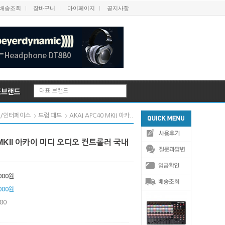
배송조회
장바구니
마이페이지
공지사항
대표 브랜드
AKAI APC40 MKII 아카..
/인터페이스
드럼 패드
 MKII 아카이 미디 오디오 컨트롤러 국내
000원
000
원
80