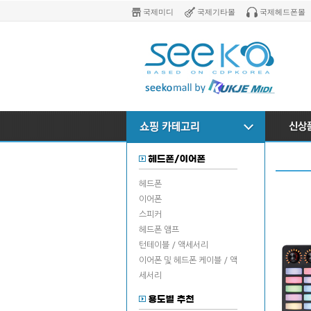
국제미디
국제기타몰
국제헤드폰몰
헤드폰
이어폰
스피커
헤드폰 앰프
턴테이블 / 액세서리
이어폰 및 헤드폰 케이블 / 액
세서리