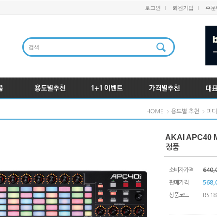
로그인
회원가입
주문
HOME
용도별 추천
미디
AKAI APC40
정품
소비자가격
640,
판매가격
568,
상품코드
RS18