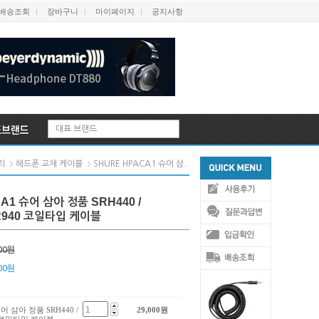
배송조회
장바구니
마이페이지
공지사항
대표 브랜드
SHURE HPACA1 슈어 삼..
리
헤드폰 교채 케이블
A1 슈어 삼아 정품 SRH440 /
HR940 코일타입 케이블
00원
00
원
슈어 삼아 정품 SRH440 /
29,000
원